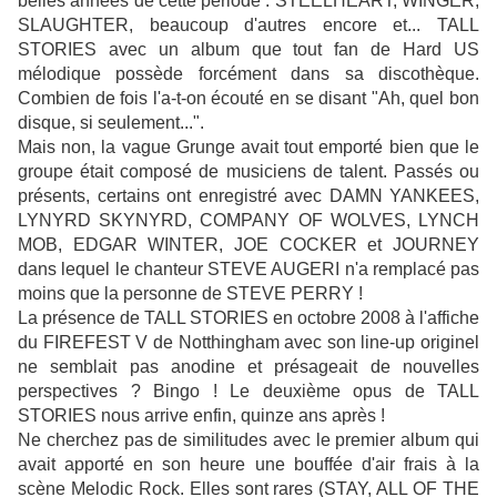
belles années de cette période : STEELHEART, WINGER,
SLAUGHTER, beaucoup d'autres encore et... TALL
STORIES avec un album que tout fan de Hard US
mélodique possède forcément dans sa discothèque.
Combien de fois l'a-t-on écouté en se disant "Ah, quel bon
disque, si seulement...".
Mais non, la vague Grunge avait tout emporté bien que le
groupe était composé de musiciens de talent. Passés ou
présents, certains ont enregistré avec DAMN YANKEES,
LYNYRD SKYNYRD, COMPANY OF WOLVES, LYNCH
MOB, EDGAR WINTER, JOE COCKER et JOURNEY
dans lequel le chanteur STEVE AUGERI n'a remplacé pas
moins que la personne de STEVE PERRY !
La présence de TALL STORIES en octobre 2008 à l'affiche
du FIREFEST V de Notthingham avec son line-up originel
ne semblait pas anodine et présageait de nouvelles
perspectives ? Bingo ! Le deuxième opus de TALL
STORIES nous arrive enfin, quinze ans après !
Ne cherchez pas de similitudes avec le premier album qui
avait apporté en son heure une bouffée d'air frais à la
scène Melodic Rock. Elles sont rares (STAY, ALL OF THE