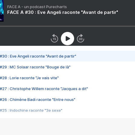
FACE A - un podcast Purecharts
FACE A #30 : Eve Angeli raconte "Avant de partir"
#30 : Eve Angeli raconte "Avant de partir"
#29 : MC Solaar raconte "Bouge de là"
28 : Lorie raconte "Je vais vite"
#27 : Christophe Willem raconte "Jacques a dit"
#26 : Chimène Badi raconte "Entre nous"
#25 : Indochine raconte "3e sexe"
#24 : Zaho raconte "C'est chelou"
#23 : Patrick Bruel raconte "Au café des délices"