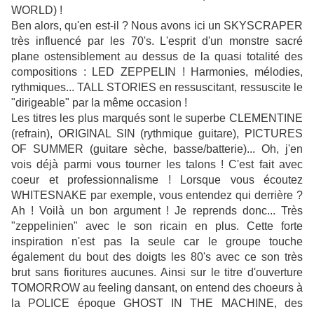
WORLD) !
Ben alors, qu'en est-il ? Nous avons ici un SKYSCRAPER
très influencé par les 70's. L'esprit d'un monstre sacré
plane ostensiblement au dessus de la quasi totalité des
compositions : LED ZEPPELIN ! Harmonies, mélodies,
rythmiques... TALL STORIES en ressuscitant, ressuscite le
"dirigeable" par la même occasion !
Les titres les plus marqués sont le superbe CLEMENTINE
(refrain), ORIGINAL SIN (rythmique guitare), PICTURES
OF SUMMER (guitare sèche, basse/batterie)... Oh, j'en
vois déjà parmi vous tourner les talons ! C'est fait avec
coeur et professionnalisme ! Lorsque vous écoutez
WHITESNAKE par exemple, vous entendez qui derrière ?
Ah ! Voilà un bon argument ! Je reprends donc... Très
"zeppelinien" avec le son ricain en plus. Cette forte
inspiration n'est pas la seule car le groupe touche
également du bout des doigts les 80's avec ce son très
brut sans fioritures aucunes. Ainsi sur le titre d'ouverture
TOMORROW au feeling dansant, on entend des choeurs à
la POLICE époque GHOST IN THE MACHINE, des