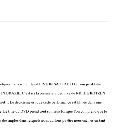
elques mois sortait le cd LIVE IN SAO PAULO et son petit frère
N BRAZIL. C’est ici la première vidéo live de RICHIE KOTZEN
objet… Le deuxième est que cette performance est filmée dans une
ste. Le titre du DVD prend tout son sens lorsque l’on comprend que le
s des angles dans lesquels nous aurions pu être nous-mêmes en tant