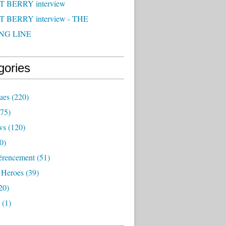
 BERRY interview
 BERRY interview - THE
NG LINE
gories
ues
(220)
75)
ws
(120)
0)
érencement
(51)
 Heroes
(39)
20)
(1)