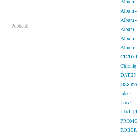
Album -
Album 
Album
Publicité
Album 
Album 
Album 
CD/DV
Chroniq
DATES
HSS mp3
labels
Links
LIVE 
PROMO
ROBERT