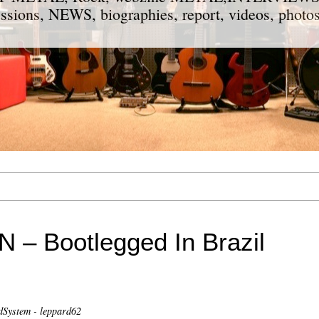
ions, NEWS, biographies, report, videos, photos
– Bootlegged In Brazil
System - leppard62