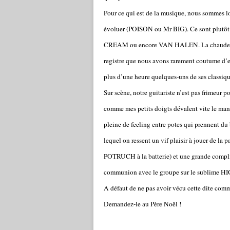
Pour ce qui est de la musique, nous sommes l
évoluer (POISON ou Mr BIG). Ce sont plutô
CREAM ou encore VAN HALEN. La chaude voix
registre que nous avons rarement coutume d’en
plus d’une heure quelques-uns de ses classi
Sur scène, notre guitariste n’est pas frimeur p
comme mes petits doigts dévalent vite le man
pleine de feeling entre potes qui prennent 
lequel on ressent un vif plaisir à jouer de
POTRUCH à la batterie) et une grande complici
communion avec le groupe sur le sublime HI
A défaut de ne pas avoir vécu cette dite comm
Demandez-le au Père Noël !