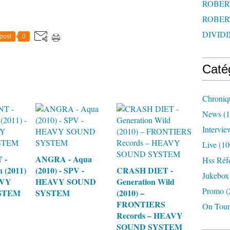
ROBERT
ROBERT
DIVIDI
post
0
Caté
Chroniq
News
(1
Intervie
Live
(10
 -
ANGRA - Aqua
Hss Réf
 (2011)
(2010) - SPV -
CRASH DIET -
Jukebox
AVY
HEAVY SOUND
Generation Wild
Promo
(
STEM
SYSTEM
(2010) –
FRONTIERS
On Tour
Records – HEAVY
SOUND SYSTEM