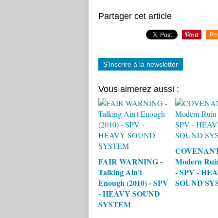
Partager cet article
Re
S'inscrire à la newsletter
Vous aimerez aussi :
COVENANT
FAIR WARNING -
Modern Ruin
Talking Ain't
- SPV - HE
Enough (2010) - SPV
SOUND SY
- HEAVY SOUND
SYSTEM