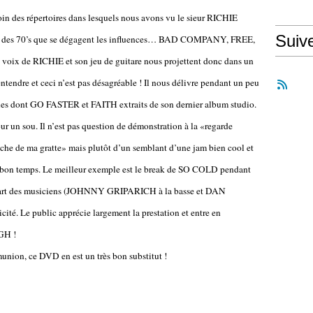
oin des répertoires dans lesquels nous avons vu le sieur RICHIE
Suiv
t des 70’s que se dégagent les influences… BAD COMPANY, FREE,
 de RICHIE et son jeu de guitare nous projettent donc dans un
tendre et ceci n’est pas désagréable ! Il nous délivre pendant un peu
ques dont GO FASTER et FAITH extraits de son dernier album studio.
our un sou. Il n’est pas question de démonstration à la «regarde
che de ma gratte» mais plutôt d’un semblant d’une jam bien cool et
du bon temps. Le meilleur exemple est le break de SO COLD pendant
 la part des musiciens (JOHNNY GRIPARICH à la basse et DAN
té. Le public apprécie largement la prestation et entre en
GH !
union, ce DVD en est un très bon substitut !