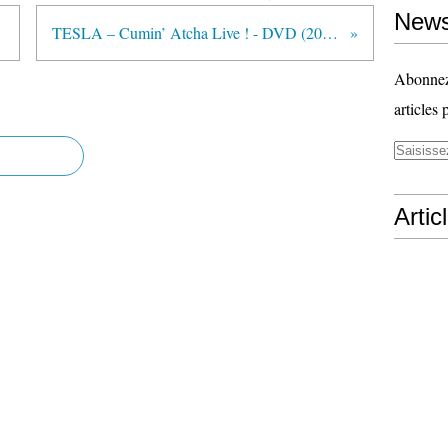
News
TESLA – Cumin’ Atcha Live ! - DVD (2008)
Abonnez-
articles 
Artic