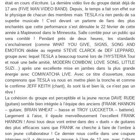
était en cours d’écriture. La dernière vidéo live du groupe datait déjà de
17 ans (FIVE MAN VIDEO BAND). Depuis, le temps a fait son effet sur
le physique de chacun des membres mais TESLA n’a rien perdu de sa
superbe musicale ! C’est devant un parterre de fans des plus
enchantés que cette performance s’est déroulée le 22 février de cette
année à Maplewood dans le Minnesota. Salle comble pour un public qui
sera comblé ! Pendant près de deux heures, les standards
s’enchaîneront (comme WHAT YOU GIVE, SIGNS, SONG AND
EMOTION dédiée au regretté STEVE CLARCK de DEF LEPPARD,
groupe avec lequel TESLA a beaucoup tourné lors de l’HYSTERIA Tour
et noué une belle amitié, MODERN COWBOW, LOVE SONG, LITTLE
SUZI…) après une excellente mise en jambes dans la plus grande
énergie avec COMIN’ATCHA LIVE. Avec ce titre d’ouverture, nous
comprenons que TESLA va nous en mettre plein la tronche et comme
le confirme JEFF KEITH (chant), ils sont là et bien là, ce n’est pas un
rêve !
La cohésion du groupe est perceptible et la jeune recrue DAVE RUDE
(guitare) semble bien intégrée à l’équipe des anciens (FRANK HANNON
– guitare, BRIAN WHEAT – basse et TROY LUCCKETTA – batterie).
Largement à l’aise, il épaule merveilleusement l’excellent FRANK
HANNON ! Ainsi tous deux vont entrer dans des « duels » de guitares
des plus efficaces sans que FRANK ne cherche à faire de l’ombre à
son jeune collaborateur ! Ce dernier nous confie dans une coupure
interview qu’il a découvert le groupe à l’âge de 12 ans avec l’album