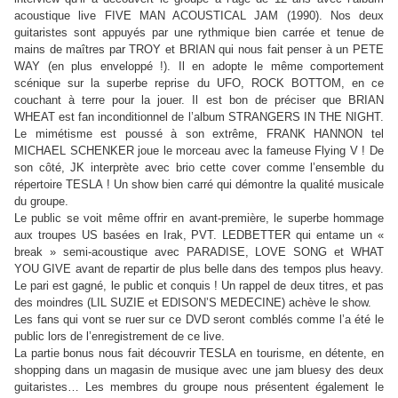
acoustique live FIVE MAN ACOUSTICAL JAM (1990). Nos deux
guitaristes sont appuyés par une rythmique bien carrée et tenue de
mains de maîtres par TROY et BRIAN qui nous fait penser à un PETE
WAY (en plus enveloppé !). Il en adopte le même comportement
scénique sur la superbe reprise du UFO, ROCK BOTTOM, en ce
couchant à terre pour la jouer. Il est bon de préciser que BRIAN
WHEAT est fan inconditionnel de l’album STRANGERS IN THE NIGHT.
Le mimétisme est poussé à son extrême, FRANK HANNON tel
MICHAEL SCHENKER joue le morceau avec la fameuse Flying V ! De
son côté, JK interprète avec brio cette cover comme l’ensemble du
répertoire TESLA ! Un show bien carré qui démontre la qualité musicale
du groupe.
Le public se voit même offrir en avant-première, le superbe hommage
aux troupes US basées en Irak, PVT. LEDBETTER qui entame un «
break » semi-acoustique avec PARADISE, LOVE SONG et WHAT
YOU GIVE avant de repartir de plus belle dans des tempos plus heavy.
Le pari est gagné, le public et conquis ! Un rappel de deux titres, et pas
des moindres (LIL SUZIE et EDISON’S MEDECINE) achève le show.
Les fans qui vont se ruer sur ce DVD seront comblés comme l’a été le
public lors de l’enregistrement de ce live.
La partie bonus nous fait découvrir TESLA en tourisme, en détente, en
shopping dans un magasin de musique avec une jam bluesy des deux
guitaristes… Les membres du groupe nous présentent également le