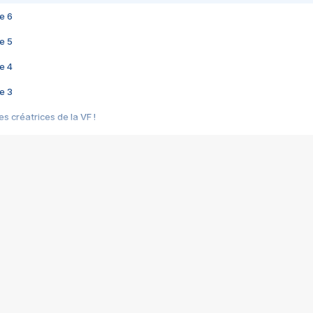
e 6
e 5
e 4
e 3
s créatrices de la VF !
e 2
e 1
e Mektoub My Love arrive enfin ! Rencontre avec Shaïn Boumedine et Sal
i : après Toni en famille
elle réalise le bouleversant Dites lui que je l'aime
ais ! Rencontre autour de Vie privée de Rebecca Zlotowski
 de Marguerite, Grave... Rencontre avec Ella Rumpf