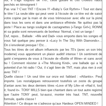
oui, il s’agit toujours de TNT, cette guitare et ces choeurs hauts
perchés en témoignent !
Pas vrai ? C’est TNT ! Encore !!! «Baby’s Got Rythm» ! Tout est dans
le titre ! La seule idée qui peut venir à l’écoute de ce titre est de saisir
votre copine par la main et de vous trémousser avec elle sur la piste
dans tous les sens et dans une ambiance effrénée. Ne quittez pas la
piste ! Place au tango souligné de castagnettes («Tango Girl»), RONNI
et sa gratte sont renversants de bonheur. Normal, c’est un tango !
Ouf, repos... Ballade : «Me and Dad» vous emporte dans les songes et
vous fait quelque peu penser à «Lucy In The Sky With Diamonds»...
On s’envolerait presque ! Etc...
Tous les titres de cet album influencés par les 70’s (avec un son très
moderne) vous apporteront un plaisir auditif intense ! Un sentiment de
gaité s’emparera de vous à l’écoute de «Bottle of Wine» et sans avoir
bu ! Comment résister à «The Missing Kind», une ballade qui a le
potentiel d’un hit radio ! Oui, il s’agit bien de TNT, mais plus rien à voir
avec TNT !
Quelle classe ! Un seul titre sur onze est faiblard : «Atlantis». Peut
importe. Les nostalgiques retrouveront toutefois un zeste du groupe
d’antan avec les deux derniers titres «Love of My Life» et «Had it, lost
it, found it». TONY MILLS bien que chantant dans un tout autre registre
que l’autre TONY peut, lui-aussi, monter très haut. TNT, nouvelle
formule, quelle classe !
Attention ! Ce disque ne s’adresse qu’aux Hardeux OPEN MINDED !