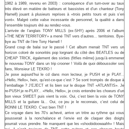
1982 à 1989, revenu en 2003) : conséquence d’un turn-over au taux
très élevé en matière de batteurs et bassistes et d’un chanteur (Tony
Harnell) jouant à plusieurs reprises à «trois petits tours et puis s’en
vont». Malgré cette valse incessante de personnel, la qualité a dans
l’ensemble toujours été au rendez-vous.
L’arrivée de l’anglais TONY MILLS (ex-SHY) après 2006 et l’album
«THE NEW TERRITORY» a mené TNT vers d’autres... territoires. Bye-
bye au TNT de l’ère Tony Harnell !
Grand coup de balai sur le passé ! Cet album menait TNT vers un
horizon coloré de sonorités pop lorgnant du côté des BEATLES ou de
CHEAP TRICK, également des sixties (fitfies même) jusqu’à emmener
le nouveau TONY dans un trip crooner ! Voilà de quoi déboussoler ses
fans, Monsieur LE TEKRO !
Je pose aujourd’hui le cd dans mon lecteur, je PUSH et je PLAY...
«Hello, Hello», hein, qu’est-ce-que c’est ? Se sont trompés de disque à
l’emballage ? J’EJECT et lis bien sur le disque TNT «ATLANTIS». Je
re-PUSH je re-PLAY... «Hello, Hello», je crois entendre les choeurs d’un
bon vieux SWEET puis vient la voix. Oui, c’est bien la voix de TONY
MILLS et la guitare là... Oui, ce jeu je le reconnais, c’est celui de
RONNI LE TEKRO. C’est bien TNT !
Ce voyage dans les 70’s achevé, arrive un tritre au rythme qui vous
pousserait à la nonchalance et l’envie est de claquer des doigts
pourrait vous prendre. Ne manquent que les «shoobidoowaahh» ! Mais