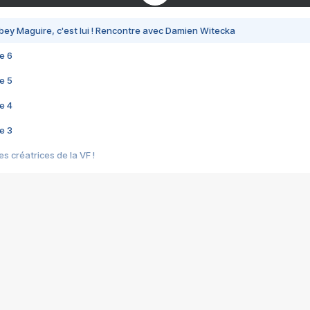
bey Maguire, c'est lui ! Rencontre avec Damien Witecka
e 6
e 5
e 4
e 3
s créatrices de la VF !
e 2
e 1
e Mektoub My Love arrive enfin ! Rencontre avec Shaïn Boumedine et Sal
i : après Toni en famille
elle réalise le bouleversant Dites lui que je l'aime
ais ! Rencontre autour de Vie privée de Rebecca Zlotowski