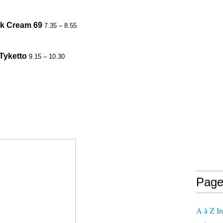
k Cream 69
7.35 – 8.55
Tyketto
9.15 – 10.30
Page
A à Z In