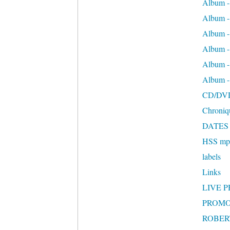
Album -
Album 
Album
Album 
Album 
Album 
CD/DV
Chroniq
DATES
HSS mp3
labels
Links
LIVE 
PROMO
ROBERT