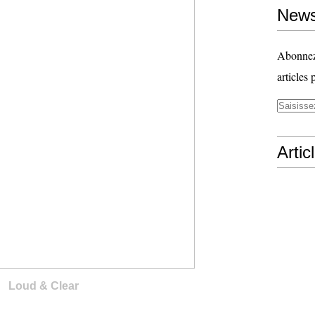
News
Abonnez-
articles 
Artic
Loud & Clear