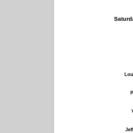
Saturd
Lou
P
Jef