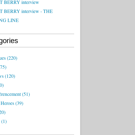
 BERRY interview
 BERRY interview - THE
NG LINE
gories
ues
(220)
75)
ws
(120)
0)
érencement
(51)
 Heroes
(39)
20)
(1)