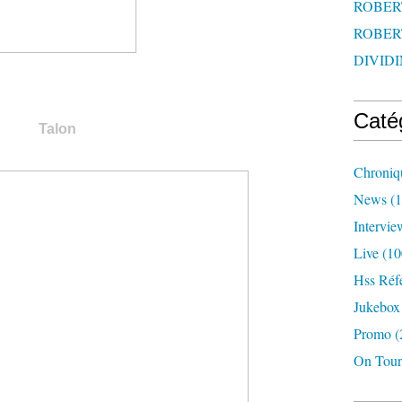
ROBERT
ROBERT
DIVIDI
Caté
Talon
Chroniq
News
(1
Intervie
Live
(10
Hss Réf
Jukebox
Promo
(
On Tour