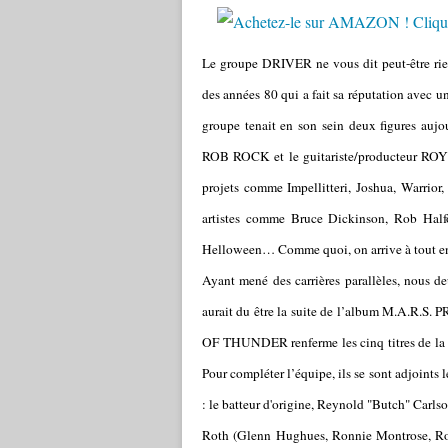
Le groupe DRIVER ne vous dit peut-être rien
des années 80 qui a fait sa réputation avec u
groupe tenait en son sein deux figures auj
ROB ROCK et le guitariste/producteur ROY 
projets comme Impellitteri, Joshua, Warrior,
artistes comme Bruce Dickinson, Rob Halfo
Helloween… Comme quoi, on arrive à tout en
Ayant mené des carrières parallèles, nous d
aurait du être la suite de l’album M.A.R.S.
OF THUNDER renferme les cinq titres de la 
Pour compléter l’équipe, ils se sont adjoints le
: le batteur d'origine, Reynold "Butch" Carlso
Roth (Glenn Hughues, Ronnie Montrose, Rob 