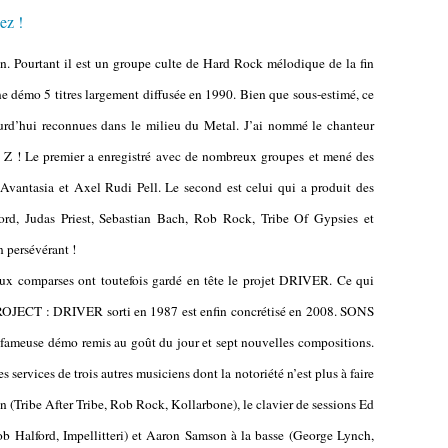
. Pourtant il est un groupe culte de Hard Rock mélodique de la fin
ne démo 5 titres largement diffusée en 1990. Bien que sous-estimé, ce
ourd’hui reconnues dans le milieu du Metal. J’ai nommé le chanteur
Z ! Le premier a enregistré avec de nombreux groupes et mené des
 Avantasia et Axel Rudi Pell. Le second est celui qui a produit des
rd, Judas Priest, Sebastian Bach, Rob Rock, Tribe Of Gypsies et
 persévérant !
eux comparses ont toutefois gardé en tête le projet DRIVER. Ce qui
 PROJECT : DRIVER sorti en 1987 est enfin concrétisé en 2008. SONS
fameuse démo remis au goût du jour et sept nouvelles compositions.
s services de trois autres musiciens dont la notoriété n’est plus à faire
n (Tribe After Tribe, Rob Rock, Kollarbone), le clavier de sessions Ed
Halford, Impellitteri) et Aaron Samson à la basse (George Lynch,