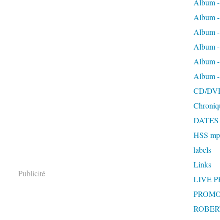
Album -
Album 
Album
Album 
Album 
Album 
CD/DV
Chroniq
DATES
HSS mp3
labels
Links
Publicité
LIVE 
PROMO
ROBERT