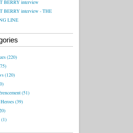
 BERRY interview
 BERRY interview - THE
NG LINE
gories
ues
(220)
75)
ws
(120)
0)
érencement
(51)
 Heroes
(39)
20)
(1)