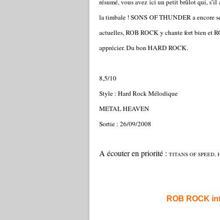
résumé, vous avez ici un petit brûlot qui, s’i
la timbale ! SONS OF THUNDER a encore ses c
actuelles, ROB ROCK y chante fort bien et RO
apprécier. Du bon HARD ROCK.
8,5/10
Style : Hard Rock Mélodique
METAL HEAVEN
Sortie : 26/09/2008
A écouter en priorité :
TITANS OF SPEED, 
ROB ROCK inter