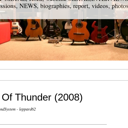
ions, NEWS, biographies, report, videos, photos
Of Thunder (2008)
ndSystem - leppard62