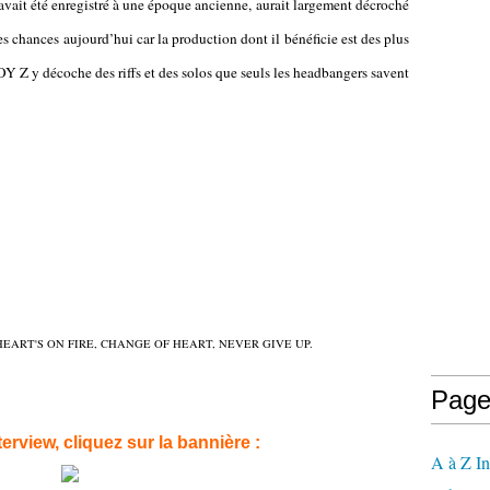
l avait été enregistré à une époque ancienne, aurait largement décroché
hances aujourd’hui car la production dont il bénéficie est des plus
Y Z y décoche des riffs et des solos que seuls les headbangers savent
HEART'S ON FIRE, CHANGE OF HEART, NEVER GIVE UP.
Page
view, cliquez sur la bannière :
A à Z In