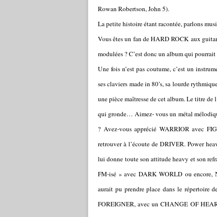
Rowan Robertson, John 5).
La petite histoire étant racontée, parlons mus
Vous êtes un fan de HARD ROCK aux guitares 
modulées ? C’est donc un album qui pourrait v
Une fois n’est pas coutume, c’est un instrum
ses claviers made in 80’s, sa lourde rythmiqu
une pièce maîtresse de cet album. Le titre 
qui gronde… Aimez- vous un métal mélodiq
? Avez-vous apprécié WARRIOR avec FI
retrouver à l’écoute de DRIVER. Power hea
lui donne toute son attitude heavy et son refr
FM-isé » avec DARK WORLD ou encore, NEV
aurait pu prendre place dans le répertoi
FOREIGNER, avec un CHANGE OF HEART. Cert