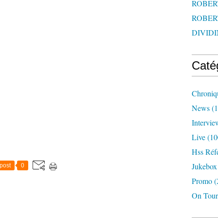
ROBERT
ROBERT
DIVIDI
Caté
Chroniq
News
(1
Intervie
Live
(10
Hss Réf
Jukebox
post
0
Promo
(
On Tour