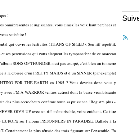
ique !
Suiv
omniprésentes et rugissantes, vous aimez les voix haut perchées et
ous satisfaire !
ental qui ouvre les festivités (TITANS OF SPEED). Son riff répétitif,
e et ses percussions qui vous claquent les tympans font de ce morceau
de l’album SONS OF THUNDER n’est pas usurpé, c’est bien un tonnerre
ue à la croisée d’un PRETTY MAIDS et d’un SINNER (par exemple)
GHTING FOR THE EARTH en 1985 ? Vous devriez donc vous y
vy avec I’M A WARRIOR (entres autres) dont la basse vrombissante
ain des plus accrocheurs confirme toute sa puissance ! Registre plus «
ER GIVE UP avec un riff mémorisable, voire entêtant. Ce titre
re de EUROPE sur l’album PRISONNERS IN PARADISE. Ballade à la
ainement la plus réussie des trois figurant sur l’ensemble. En