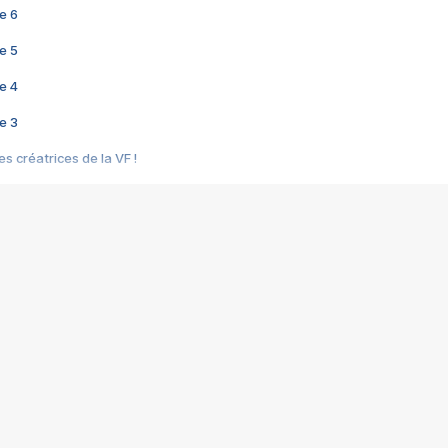
e 6
e 5
e 4
e 3
s créatrices de la VF !
e 2
e 1
e Mektoub My Love arrive enfin ! Rencontre avec Shaïn Boumedine et Sal
i : après Toni en famille
elle réalise le bouleversant Dites lui que je l'aime
ais ! Rencontre autour de Vie privée de Rebecca Zlotowski
 de Marguerite, Grave... Rencontre avec Ella Rumpf
 Les Rêveurs, un film intime sur la santé mentale