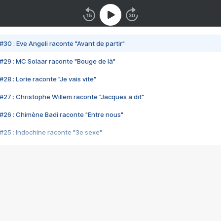
#30 : Eve Angeli raconte "Avant de partir"
#29 : MC Solaar raconte "Bouge de là"
28 : Lorie raconte "Je vais vite"
#27 : Christophe Willem raconte "Jacques a dit"
#26 : Chimène Badi raconte "Entre nous"
#25 : Indochine raconte "3e sexe"
#24 : Zaho raconte "C'est chelou"
#23 : Patrick Bruel raconte "Au café des délices"
#22 : Kyo raconte "Le chemin"
#21 : Nolwenn Leroy raconte "Cassé"