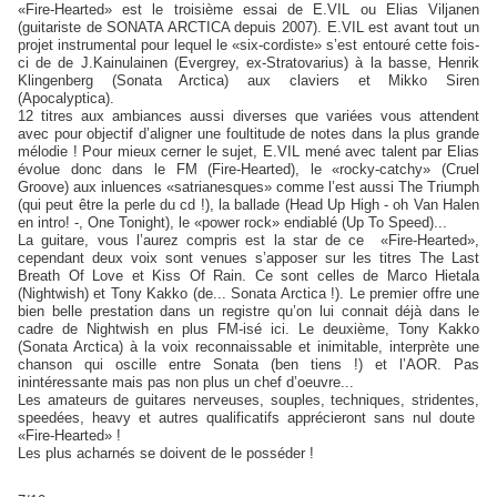
«Fire-Hearted» est le troisième essai de E.VIL ou Elias Viljanen
(guitariste de SONATA ARCTICA depuis 2007). E.VIL est avant tout un
projet instrumental pour lequel le «six-cordiste» s’est entouré cette fois-
ci de de J.Kainulainen (Evergrey, ex-Stratovarius) à la basse, Henrik
Klingenberg (Sonata Arctica) aux claviers et Mikko Siren
(Apocalyptica).
12 titres aux ambiances aussi diverses que variées vous attendent
avec pour objectif d’aligner une foultitude de notes dans la plus grande
mélodie ! Pour mieux cerner le sujet, E.VIL mené avec talent par Elias
évolue donc dans le FM (Fire-Hearted), le «rocky-catchy» (Cruel
Groove) aux inluences «satrianesques» comme l’est aussi The Triumph
(qui peut être la perle du cd !), la ballade (Head Up High - oh Van Halen
en intro! -, One Tonight), le «power rock» endiablé (Up To Speed)...
La guitare, vous l’aurez compris est la star de ce «Fire-Hearted»,
cependant deux voix sont venues s’apposer sur les titres The Last
Breath Of Love et Kiss Of Rain. Ce sont celles de Marco Hietala
(Nightwish) et Tony Kakko (de... Sonata Arctica !). Le premier offre une
bien belle prestation dans un registre qu’on lui connait déjà dans le
cadre de Nightwish en plus FM-isé ici. Le deuxième, Tony Kakko
(Sonata Arctica) à la voix reconnaissable et inimitable, interprète une
chanson qui oscille entre Sonata (ben tiens !) et l’AOR. Pas
inintéressante mais pas non plus un chef d’oeuvre...
Les amateurs de guitares nerveuses, souples, techniques, stridentes,
speedées, heavy et autres qualificatifs apprécieront sans nul doute
«Fire-Hearted» !
Les plus acharnés se doivent de le posséder !