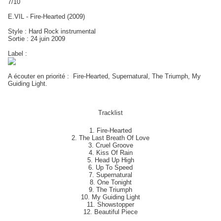
7/10
E.VIL - Fire-Hearted (2009)
Style : Hard Rock instrumental
Sortie : 24 juin 2009
Label :
A écouter en priorité : Fire-Hearted, Supernatural, The Triumph, My
Guiding Light.
Tracklist
1. Fire-Hearted
2. The Last Breath Of Love
3. Cruel Groove
4. Kiss Of Rain
5. Head Up High
6. Up To Speed
7. Supernatural
8. One Tonight
9. The Triumph
10. My Guiding Light
11. Showstopper
12. Beautiful Piece