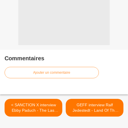
Commentaires
Ajouter un commentaire
< SANCTION X interview
GEFF interview Ralf
Ebby Paduch - The Last
Jedestedt - Land Of The
Day (2009) - Metal Heaven
Free (2009) - Metal Heaven
- HEAVY SOUND SYSTEM
>