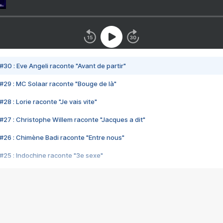
#30 : Eve Angeli raconte "Avant de partir"
#29 : MC Solaar raconte "Bouge de là"
28 : Lorie raconte "Je vais vite"
#27 : Christophe Willem raconte "Jacques a dit"
#26 : Chimène Badi raconte "Entre nous"
#25 : Indochine raconte "3e sexe"
#24 : Zaho raconte "C'est chelou"
#23 : Patrick Bruel raconte "Au café des délices"
#22 : Kyo raconte "Le chemin"