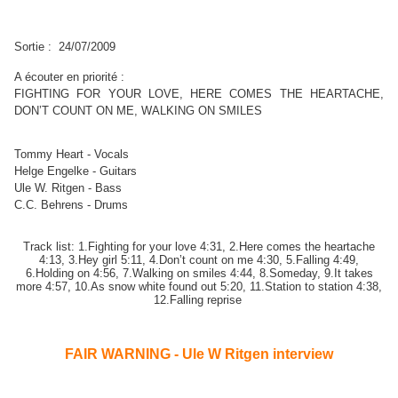
Sortie : 24/07/2009
A écouter en priorité :
FIGHTING FOR YOUR LOVE, HERE COMES THE HEARTACHE,
DON’T COUNT ON ME, WALKING ON SMILES
Tommy Heart - Vocals
Helge Engelke - Guitars
Ule W. Ritgen - Bass
C.C. Behrens - Drums
Track list: 1.Fighting for your love 4:31, 2.Here comes the heartache
4:13, 3.Hey girl 5:11, 4.Don’t count on me 4:30, 5.Falling 4:49,
6.Holding on 4:56, 7.Walking on smiles 4:44, 8.Someday, 9.It takes
more 4:57, 10.As snow white found out 5:20, 11.Station to station 4:38,
12.Falling reprise
FAIR WARNING - Ule W Ritgen interview