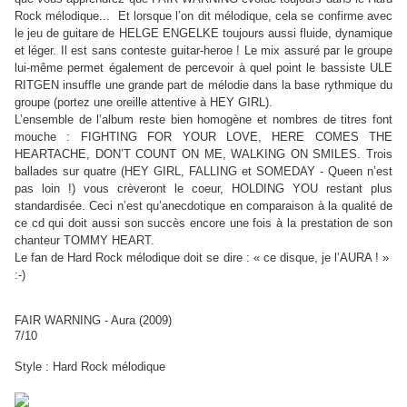
Rock mélodique... Et lorsque l’on dit mélodique, cela se confirme avec
le jeu de guitare de HELGE ENGELKE toujours aussi fluide, dynamique
et léger. Il est sans conteste guitar-heroe ! Le mix assuré par le groupe
lui-même permet également de percevoir à quel point le bassiste ULE
RITGEN insuffle une grande part de mélodie dans la base rythmique du
groupe (portez une oreille attentive à HEY GIRL).
L’ensemble de l’album reste bien homogène et nombres de titres font
mouche : FIGHTING FOR YOUR LOVE, HERE COMES THE
HEARTACHE, DON’T COUNT ON ME, WALKING ON SMILES. Trois
ballades sur quatre (HEY GIRL, FALLING et SOMEDAY - Queen n’est
pas loin !) vous crèveront le coeur, HOLDING YOU restant plus
standardisée. Ceci n’est qu’anecdotique en comparaison à la qualité de
ce cd qui doit aussi son succès encore une fois à la prestation de son
chanteur TOMMY HEART.
Le fan de Hard Rock mélodique doit se dire : « ce disque, je l’AURA ! »
:-)
FAIR WARNING - Aura (2009)
7/10
Style : Hard Rock mélodique