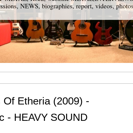
ions, NEWS, biographies, report, videos, photos
 Of Etheria (2009) -
c - HEAVY SOUND