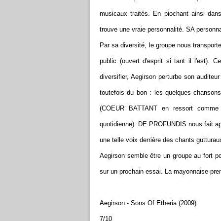
musicaux traités. En piochant ainsi dans
trouve une vraie personnalité. SA personnal
Par sa diversité, le groupe nous transpor
public (ouvert d'esprit si tant il l'est). 
diversifier, Aegirson perturbe son auditeur
toutefois du bon : les quelques chansons
(COEUR BATTANT en ressort comme le 
quotidienne). DE PROFUNDIS nous fait app
une telle voix derrière des chants gutturau
Aegirson semble être un groupe au fort po
sur un prochain essai. La mayonnaise prendr
Aegirson - Sons Of Etheria (2009)
7/10