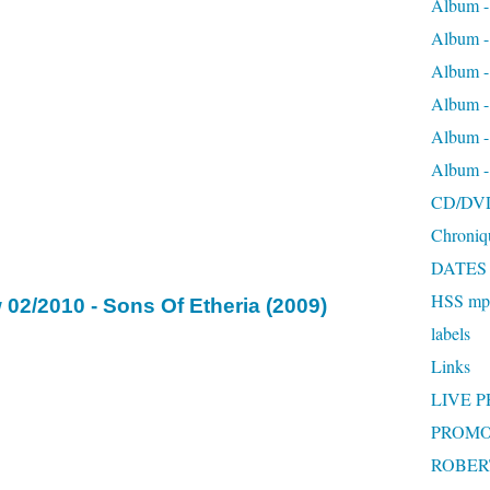
Album -
Album 
Album
Album 
Album 
Album 
CD/DV
Chroniq
DATES
HSS mp3
 02/2010 - Sons Of Etheria (2009)
labels
Links
LIVE 
PROMO
ROBERT