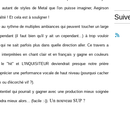
 autant de styles de Metal que l'on puisse imaginer, Aegirson
Suiv
ité ! Et cela est à souligner !
te au rythme de multiples ambiances qui peuvent toucher un large
Cependant (il faut bien qu'il y ait un cependant...) à trop vouloir
 qui ne sait parfois plus dans quelle direction aller. Ce travers a
 interprétées en chant clair et en français y gagne en couleurs
"hit" et L'INQUISITEUR deviendrait presque notre prière
récier une performance vocale de haut niveau (pourquoi cacher
x ou d'écorché vif ?).
tentiel qui pourrait y gagner avec une production mieux soignée
Un nouveau SUP ?
a mieux alors... (facile :-)).