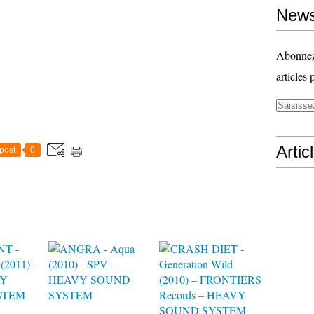
News
Abonnez-
articles 
Artic
post
0