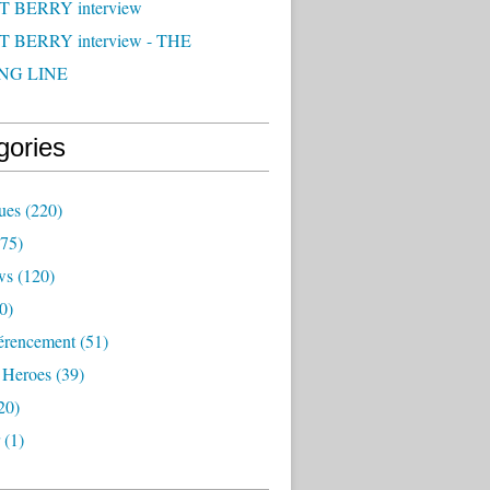
 BERRY interview
 BERRY interview - THE
NG LINE
gories
ues
(220)
75)
ws
(120)
0)
érencement
(51)
 Heroes
(39)
20)
(1)