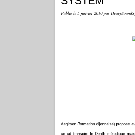
SYSTEM
Publié le
5 janvier 2010
par HeavySoundSy
Aegirson (formation dijonnaise) propose av
ce cd transpire le Death mélodique mais 