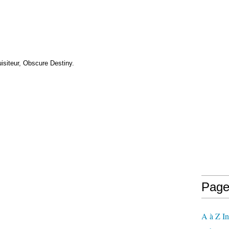
uisiteur, Obscure Destiny.
Page
A à Z In