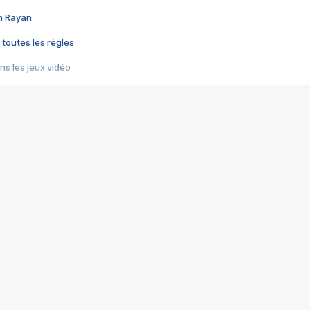
im Rayan
 toutes les règles
s les jeux vidéo
us choquant de Rockstar ? - Le scandale BULLY
e plus moche de Steam
du RÊVE tourne au CAUCHEMAR
pendant 8 heures
it… à tort
umiliés par un jeu vidéo
ire - Final Fantasy 8
ti un empire - Age of Empires
story DOFUS