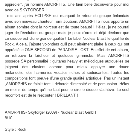
apprécier", j'ai nommé AMORPHIS. Une bien belle découverte pour moi
avec ce SKYFORGER !
Trois ans après ECLIPSE qui marquait le retour du groupe finlandais
avec son nouveau chanteur Tomi Joutsen, AMORPHIS nous apporte un
album sombre dont la noirceur est de toute beauté ! Hélas, je ne pourrai
juger de l'évolution du groupe mais je peux d'ores et déjà déclarer que
ce disque est d'une grande qualité ! Le label Nuclear Blast le qualifie de
Rock. A cela, j'ajoute volontiers qu'il peut aisément plaire à ceux qui ont
apprécié le ONE SECOND de PARADISE LOST. En effet de cet album,
on retrouve la faîcheur et quelques gimmicks. Mais AMORPHIS
possède SA personnalité : guitares heavy et mélodiques auxquelles se
joignent des claviers comme pour mieux appuyer une douce
mélancolie, des harmonies vocales riches et séduisantes. Toutes les
compositions font preuve d'une grande qualité artistique. Pas un instant
,AMORPHIS ne faiblit tant il déborde d'intensité et de persuasion. Hélas
en moins de temps qu'il ne faut pour le dire le disque s'achève. Le seul
réconfort est de le réécouter ! BRILLANT !
AMORPHIS- Skyforger (2009) - Nuclear Blast GmbH
8/10
Style : Rock