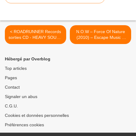
< ROADRUNNER Records
N.O.W – Force Of Nature
sorties CD - HEAVY SOUND
(2010) – Escape Music –
SYSTEM
HEAVY SOUND SYSTEM >
Hébergé par Overblog
Top articles
Pages
Contact
Signaler un abus
C.G.U.
Cookies et données personnelles
Préférences cookies