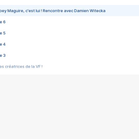
bey Maguire, c'est lui ! Rencontre avec Damien Witecka
e 6
e 5
e 4
e 3
s créatrices de la VF !
e 2
e 1
e Mektoub My Love arrive enfin ! Rencontre avec Shaïn Boumedine et Sal
i : après Toni en famille
elle réalise le bouleversant Dites lui que je l'aime
ais ! Rencontre autour de Vie privée de Rebecca Zlotowski