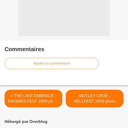
Commentaires
Ajouter un commentaire
< THE LAST EMBRACE -
MOTLEY CRUE -
RAISMES FEST 2009 photo
HELLFEST 2009 photo
report - HEAVY SOUND
report (ve.19 juin 2009) -
SYSTEM
HEAVY SOUND SYSTEM >
Hébergé par Overblog