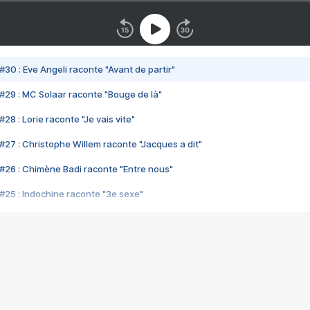
#30 : Eve Angeli raconte "Avant de partir"
#29 : MC Solaar raconte "Bouge de là"
28 : Lorie raconte "Je vais vite"
#27 : Christophe Willem raconte "Jacques a dit"
#26 : Chimène Badi raconte "Entre nous"
#25 : Indochine raconte "3e sexe"
#24 : Zaho raconte "C'est chelou"
#23 : Patrick Bruel raconte "Au café des délices"
#22 : Kyo raconte "Le chemin"
#21 : Nolwenn Leroy raconte "Cassé"