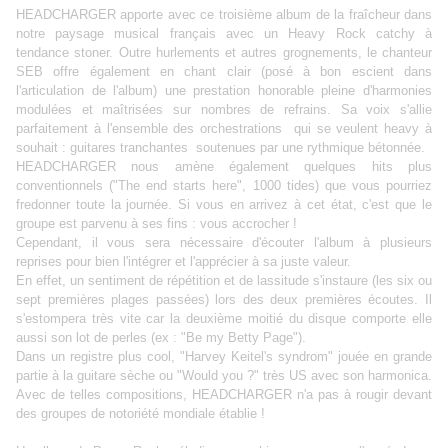
HEADCHARGER apporte avec ce troisième album de la fraîcheur dans
notre paysage musical français avec un Heavy Rock catchy à
tendance stoner. Outre hurlements et autres grognements, le chanteur
SEB offre également en chant clair (
posé à bon escient dans
l'articulation de l'album)
une prestation honorable pleine d'harmonies
modulées et maîtrisées sur nombres de refrains. Sa voix s'allie
parfaitement à l'ensemble des orchestrations qui se veulent heavy à
souhait : guitares tranchantes soutenues par une rythmique bétonnée.
HEADCHARGER nous amène également quelques hits plus
conventionnels (
"The end starts here"
,
1000 tides
) que vous pourriez
fredonner toute la journée. Si vous en arrivez à cet état, c'est que le
groupe est parvenu à ses fins : vous accrocher !
Cependant, il vous sera nécessaire d'écouter l'album à plusieurs
reprises pour bien l'intégrer et l'apprécier à sa juste valeur.
En effet, un sentiment de répétition et de lassitude s'instaure (les six ou
sept premières plages passées) lors des deux premières écoutes. Il
s'estompera très vite car la deuxième moitié du disque comporte elle
aussi son lot de perles (ex : "
Be my Betty Page"
).
Dans un registre plus cool, "Harvey Keitel's syndrom" jouée en grande
partie à la guitare sèche ou "Would you ?" très US avec son harmonica.
Avec de telles compositions, HEADCHARGER n'a pas à rougir devant
des groupes de notoriété mondiale établie !