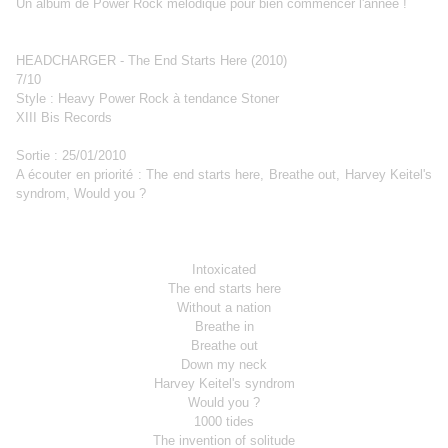
Un album de Power Rock mélodique pour bien commencer l'année !
HEADCHARGER - The End Starts Here (2010)
7/10
Style : Heavy Power Rock à tendance Stoner
XIII Bis Records
Sortie : 25/01/2010
A écouter en priorité :
The end starts here,
Breathe out,
Harvey Keitel's
syndrom,
Would you ?
Intoxicated
The end starts here
Without a nation
Breathe in
Breathe out
Down my neck
Harvey Keitel's syndrom
Would you ?
1000 tides
The invention of solitude