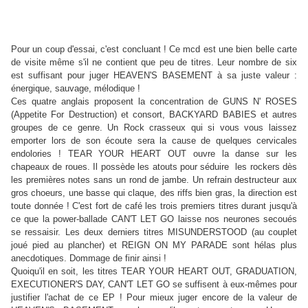
Pour un coup d'essai, c'est concluant ! Ce mcd est une bien belle carte
de visite même s'il ne contient que peu de titres. Leur nombre de six
est suffisant pour juger HEAVEN'S BASEMENT à sa juste valeur :
énergique, sauvage, mélodique !
Ces quatre anglais proposent la concentration de GUNS N' ROSES
(Appetite For Destruction) et consort, BACKYARD BABIES et autres
groupes de ce genre. Un Rock crasseux qui si vous vous laissez
emporter lors de son écoute sera la cause de quelques cervicales
endolories ! TEAR YOUR HEART OUT ouvre la danse sur les
chapeaux de roues. Il possède les atouts pour séduire les rockers dès
les premières notes sans un rond de jambe. Un refrain destructeur aux
gros choeurs, une basse qui claque, des riffs bien gras, la direction est
toute donnée ! C'est fort de café les trois premiers titres durant jusqu'à
ce que la power-ballade CAN'T LET GO laisse nos neurones secoués
se ressaisir. Les deux derniers titres MISUNDERSTOOD (au couplet
joué pied au plancher) et REIGN ON MY PARADE sont hélas plus
anecdotiques. Dommage de finir ainsi !
Quoiqu'il en soit, les titres TEAR YOUR HEART OUT, GRADUATION,
EXECUTIONER'S DAY, CAN'T LET GO se suffisent à eux-mêmes pour
justifier l'achat de ce EP ! Pour mieux juger encore de la valeur de