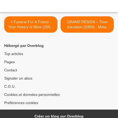
< Funeral For A Friend -
GRAND DESIGN – Time
Your History Is Mine (2009)
Elevation (2009) - Metal
mp3- Roadrunner - HEAVY
Heaven >
SOUND SYSTEM
Hébergé par Overblog
Top articles
Pages
Contact
Signaler un abus
C.G.U.
Cookies et données personnelles
Préférences cookies
Créer un blog sur Overblog