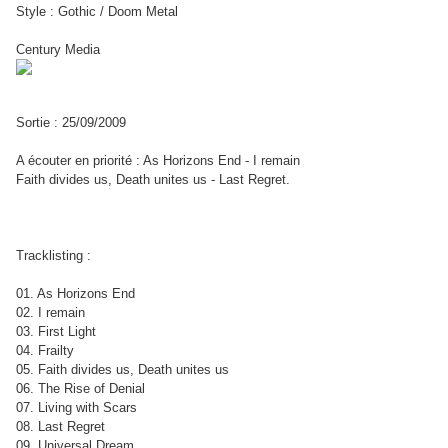
Style : Gothic / Doom Metal
Century Media
Sortie : 25/09/2009
A écouter en priorité : As Horizons End - I remain
Faith divides us, Death unites us - Last Regret.
Tracklisting :
01. As Horizons End
02. I remain
03. First Light
04. Frailty
05. Faith divides us, Death unites us
06. The Rise of Denial
07. Living with Scars
08. Last Regret
09. Universal Dream