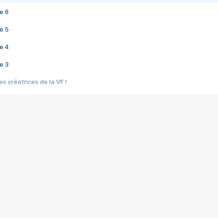
e 6
e 5
e 4
e 3
s créatrices de la VF !
e 2
e 1
e Mektoub My Love arrive enfin ! Rencontre avec Shaïn Boumedine et Sal
i : après Toni en famille
elle réalise le bouleversant Dites lui que je l'aime
ais ! Rencontre autour de Vie privée de Rebecca Zlotowski
 de Marguerite, Grave... Rencontre avec Ella Rumpf