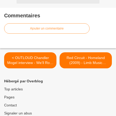
Commentaires
Ajouter un commentaire
< OUTLOUD Chandler
Red Circuit - Homeland
Mogel interview - We'll Rock
(2009) - Limb Music
You To Hell And Back Again
Products - HEAVY SOUND
(2009)
SYSTEM >
Hébergé par Overblog
Top articles
Pages
Contact
Signaler un abus