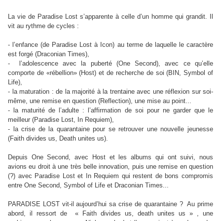
La vie de Paradise Lost s’apparente à celle d’un homme qui grandit. Il
vit au rythme de cycles :
- l’enfance (de Paradise Lost à Icon) au terme de laquelle le caractère
est forgé (Draconian Times),
- l’adolescence avec la puberté (One Second), avec ce qu’elle
comporte de «rébellion» (Host) et de recherche de soi (BIN, Symbol of
Life),
- la maturation : de la majorité à la trentaine avec une réflexion sur soi-
même, une remise en question (Reflection), une mise au point...
- la maturité de l’adulte : l’affirmation de soi pour ne garder que le
meilleur (Paradise Lost, In Requiem),
- la crise de la quarantaine pour se retrouver une nouvelle jeunesse
(Faith divides us, Death unites us).
Depuis One Second, avec Host et les albums qui ont suivi, nous
avions eu droit à une très belle innovation, puis une remise en question
(?) avec Paradise Lost et In Requiem qui restent de bons compromis
entre One Second, Symbol of Life et Draconian Times...
PARADISE LOST vit-il aujourd’hui sa crise de quarantaine ? Au prime
abord, il ressort de « Faith divides us, death unites us » , une