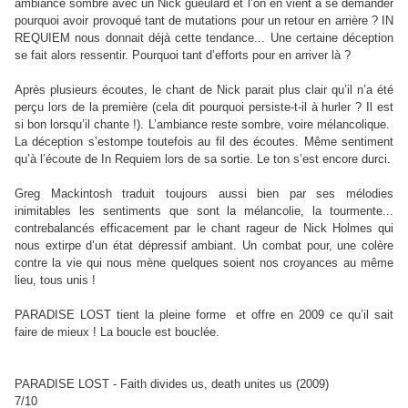
ambiance sombre avec un Nick gueulard et l’on en vient à se demander
pourquoi avoir provoqué tant de mutations pour un retour en arrière ? IN
REQUIEM nous donnait déjà cette tendance... Une certaine déception
se fait alors ressentir. Pourquoi tant d’efforts pour en arriver là ?
Après plusieurs écoutes, le chant de Nick parait plus clair qu’il n’a été
perçu lors de la première (cela dit pourquoi persiste-t-il à hurler ? Il est
si bon lorsqu’il chante !). L’ambiance reste sombre, voire mélancolique.
La déception s’estompe toutefois au fil des écoutes. Même sentiment
qu’à l’écoute de In Requiem lors de sa sortie. Le ton s’est encore durci.
Greg Mackintosh traduit toujours aussi bien par ses mélodies
inimitables les sentiments que sont la mélancolie, la tourmente...
contrebalancés efficacement par le chant rageur de Nick Holmes qui
nous extirpe d’un état dépressif ambiant. Un combat pour, une colère
contre la vie qui nous mène quelques soient nos croyances au même
lieu, tous unis !
PARADISE LOST tient la pleine forme et offre en 2009 ce qu’il sait
faire de mieux ! La boucle est bouclée.
PARADISE LOST - Faith divides us, death unites us (2009)
7/10