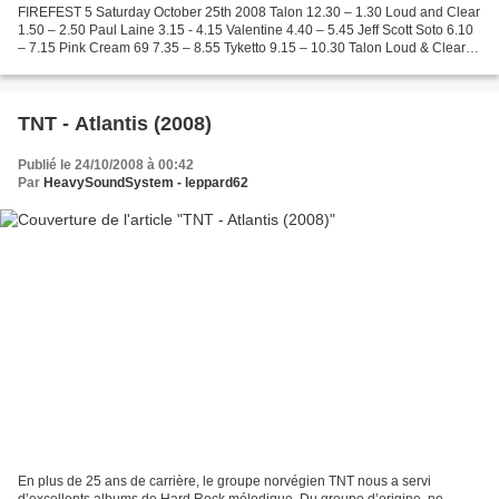
FIREFEST 5 Saturday October 25th 2008 Talon 12.30 – 1.30 Loud and Clear
1.50 – 2.50 Paul Laine 3.15 - 4.15 Valentine 4.40 – 5.45 Jeff Scott Soto 6.10
– 7.15 Pink Cream 69 7.35 – 8.55 Tyketto 9.15 – 10.30 Talon Loud & Clear
Paul Laine Valentine Jeff Scott...
TNT - Atlantis (2008)
Publié le 24/10/2008 à 00:42
Par
HeavySoundSystem - leppard62
En plus de 25 ans de carrière, le groupe norvégien TNT nous a servi
d’excellents albums de Hard Rock mélodique. Du groupe d’origine, ne