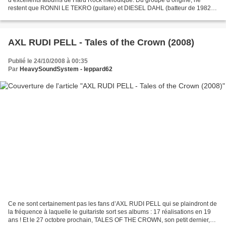
restent que RONNI LE TEKRO (guitare) et DIESEL DAHL (batteur de 1982 à
1989, revenu en 2003) : conséquence d’un turn-over...
AXL RUDI PELL - Tales of the Crown (2008)
Publié le 24/10/2008 à 00:35
Par
HeavySoundSystem - leppard62
Ce ne sont certainement pas les fans d’AXL RUDI PELL qui se plaindront de
la fréquence à laquelle le guitariste sort ses albums : 17 réalisations en 19
ans ! Et le 27 octobre prochain, TALES OF THE CROWN, son petit dernier,