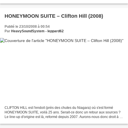
sera dans les bacs… Est-il...
HONEYMOON SUITE – Clifton Hill (2008)
Publié le 23/10/2008 à 00:54
Par
HeavySoundSystem - leppard62
CLIFTON HILL est l'endoit (près des chutes du Niagara) où s'est formé
HONEYMOON SUITE, voilà 25 ans. Serait-ce donc un retour aux sources ?
Le line-up d'origine est là, reformé depuis 2007. Aurons-nous donc droit à ce
bon Hard FM qui nous a fait vibrer...