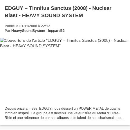
EDGUY – Tinnitus Sanctus (2008) - Nuclear
Blast - HEAVY SOUND SYSTEM
Publié le 01/11/2008 à 22:12
Par
HeavySoundSystem - leppard62
Depuis onze années, EDGUY nous dessert un POWER METAL de qualité
fort bien inspiré. Ce groupe est devenu une valeur sûre du Metal d’Outre-
Rhin et une référence de par ses albums et le talent de son charismatique
chanteur/compositeur TOBIAS SAMMET. Ce...