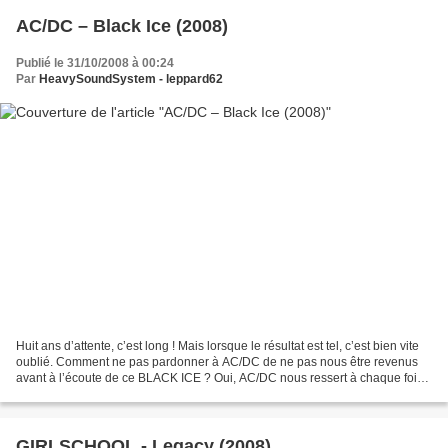
AC/DC – Black Ice (2008)
Publié le 31/10/2008 à 00:24
Par
HeavySoundSystem - leppard62
Huit ans d’attente, c’est long ! Mais lorsque le résultat est tel, c’est bien vite
oublié. Comment ne pas pardonner à AC/DC de ne pas nous être revenus
avant à l’écoute de ce BLACK ICE ? Oui, AC/DC nous ressert à chaque fois
la même recette qui selon...
GIRLSCHOOL - Legacy (2008)