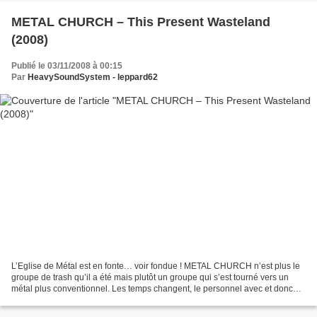
METAL CHURCH – This Present Wasteland
(2008)
Publié le 03/11/2008 à 00:15
Par
HeavySoundSystem - leppard62
L’Eglise de Métal est en fonte… voir fondue ! METAL CHURCH n’est plus le
groupe de trash qu’il a été mais plutôt un groupe qui s’est tourné vers un
métal plus conventionnel. Les temps changent, le personnel avec et donc…
les directions à prendre également....