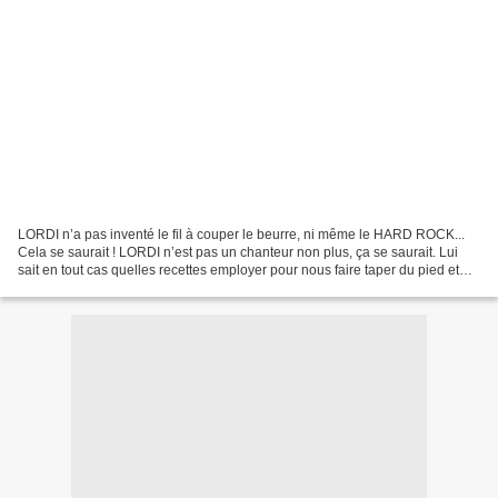
LORDI n’a pas inventé le fil à couper le beurre, ni même le HARD ROCK...
Cela se saurait ! LORDI n’est pas un chanteur non plus, ça se saurait. Lui
sait en tout cas quelles recettes employer pour nous faire taper du pied et
plaire au plus grand nombre...