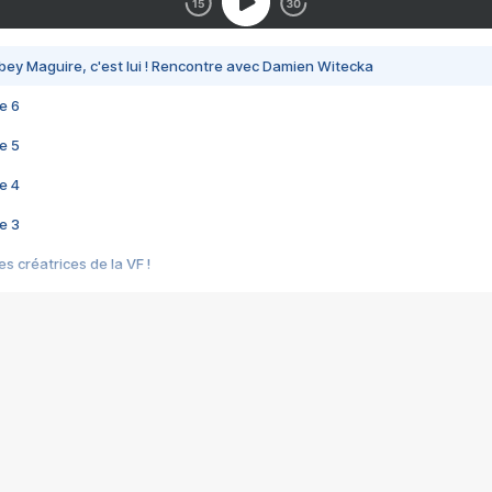
bey Maguire, c'est lui ! Rencontre avec Damien Witecka
e 6
e 5
e 4
e 3
s créatrices de la VF !
e 2
e 1
e Mektoub My Love arrive enfin ! Rencontre avec Shaïn Boumedine et Sal
i : après Toni en famille
elle réalise le bouleversant Dites lui que je l'aime