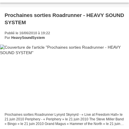
l’Elysée Montmartre de Paris pour le...
Prochaines sorties Roadrunner - HEAVY SOUND
SYSTEM
Publié le 16/06/2010 à 19:22
Par
HeavySoundSystem
Prochaines sorties Roadrunner Lynyrd Skynyrd - « Live at Freedom Hall» le
21 juin 2010 Periphery - « Periphery » le 21 juin 2010 The Steve Miller Band
« Bingo » le 21 juin 2010 Grand Magus « Hammer of the North » le 21 juin
2010 Korn « Korn III – Remember...