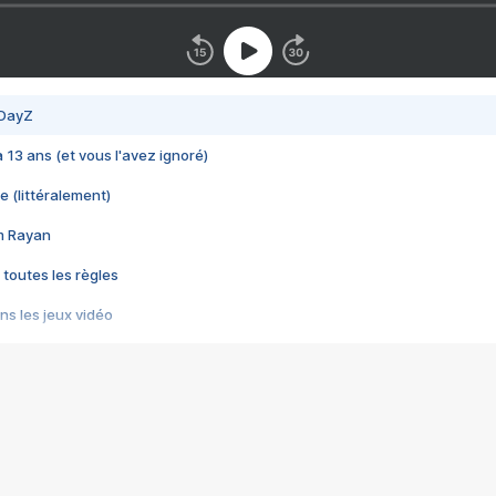
 DayZ
 a 13 ans (et vous l'avez ignoré)
e (littéralement)
im Rayan
 toutes les règles
s les jeux vidéo
us choquant de Rockstar ? - Le scandale BULLY
e plus moche de Steam
du RÊVE tourne au CAUCHEMAR
pendant 8 heures