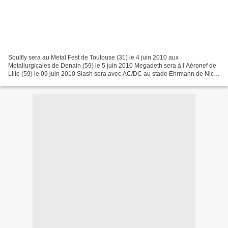
Soulfly sera au Metal Fest de Toulouse (31) le 4 juin 2010 aux
Metallurgicales de Denain (59) le 5 juin 2010 Megadeth sera à l’Aéronef de
Lille (59) le 09 juin 2010 Slash sera avec AC/DC au stade Ehrmann de Nice
(06) le 15 juin 2010 avec AC/DC au Stade...